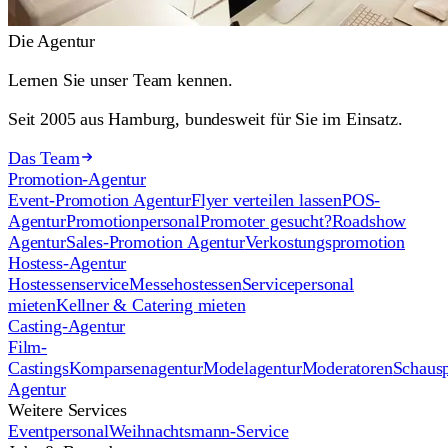
Die Agentur
Lernen Sie unser Team kennen.
Seit 2005 aus Hamburg, bundesweit für Sie im Einsatz.
Das Team
Promotion-Agentur
Event-Promotion Agentur
Flyer verteilen lassen
POS-
Agentur
Promotionpersonal
Promoter gesucht?
Roadshow
Agentur
Sales-Promotion Agentur
Verkostungspromotion
Hostess-Agentur
Hostessenservice
Messehostessen
Servicepersonal
mieten
Kellner & Catering mieten
Casting-Agentur
Film-
Castings
Komparsenagentur
Modelagentur
Moderatoren
Schausp
Agentur
Weitere Services
Eventpersonal
Weihnachtsmann-Service