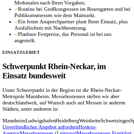
Merkmalen nach Ihren Vorgaben.
Routine bei Großkongressen im Rosengarten und bei
Publikumsmessen wie dem Maimarkt.
Ein fester Ansprechpartner plant Ihren Einsatz, plus
Ausfallschutz mit Nachbesetzung.
Planbare Festpreise, das Personal ist bei uns
angestellt.
EINSATZGEBIET
Schwerpunkt Rhein-Neckar, im
Einsatz bundesweit
Unser Schwerpunkt in der Region ist die Rhein-Neckar-
Metropole Mannheim. Messehostessen stellen wir aber
deutschlandweit, auf Wunsch auch auf Messen in anderen
Städten, unter anderem in:
Mannheim
Ludwigshafen
Heidelberg
Weinheim
Schwetzingen
S
Unverbindliches Angebot anfordern
Hostess-
Agentur
Messehostessen (Leistung)
Messehostessen Frankfurt