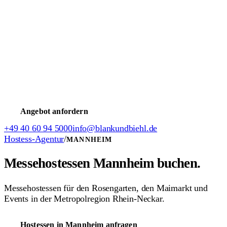
Bewerbung
Promoter werden
Messehostess werden
TV-Casting
Jobs
Weihnachtsmann werden
Servicekraft werden
Weitere Jobs
Model werden
Moderator/in werden
Schauspieler werden
Jobs
im Stadion
HSV Jobs
Intern & Support
Freie Stellen (intern)
Verdienst-Rechner
FAQ- & Hilfecenter
Ausfall melden
Angebot anfordern
+49 40 60 94 5000
info@blankundbiehl.de
Hostess-Agentur
/
MANNHEIM
Messehostessen
Mannheim
buchen.
Messehostessen für den Rosengarten, den Maimarkt und
Events in der Metropolregion Rhein-Neckar.
Hostessen in Mannheim anfragen