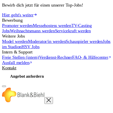
Bewirb dich jetzt für einen unserer Top-Jobs!
Hier geht's weiter
Bewerbung
Promoter werden
Messehostess werden
TV-Casting
Jobs
Weihnachtsmann werden
Servicekraft werden
Weitere Jobs
Model werden
Moderator/in werden
Schauspieler werden
Jobs
im Stadion
HSV Jobs
Intern & Support
Freie Stellen (intern)
Verdienst-Rechner
FAQ- & Hilfecenter
Ausfall melden
Kontakt
Angebot anfordern