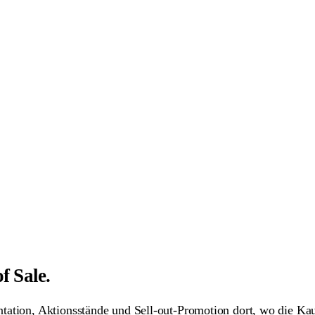
achtsmann werden
Servicekraft werden
im Stadion
HSV Jobs
usfall melden
f Sale.
tation, Aktionsstände und Sell-out-Promotion dort, wo die Kauf