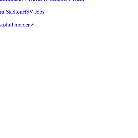
im Stadion
HSV Jobs
usfall melden
assen
POS-Agentur
Promotionpersonal
Promoter gesucht?
Roadsh
onal mieten
Kellner & Catering mieten
ur
Moderatoren
Schauspielagentur
People-Agentur