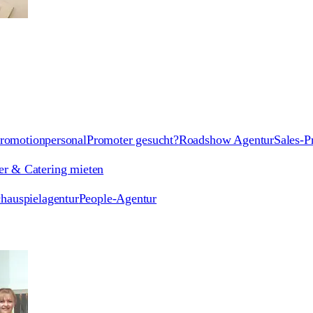
romotionpersonal
Promoter gesucht?
Roadshow Agentur
Sales-P
er & Catering mieten
hauspielagentur
People-Agentur