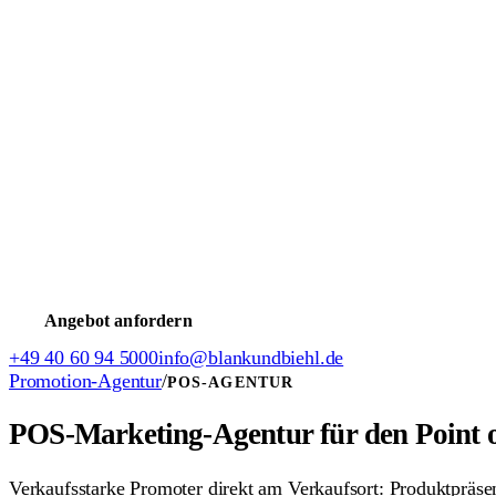
Weitere Services
Eventpersonal
Weihnachtsmann-Service
Bewerbung
Promoter werden
Messehostess werden
TV-Casting Jobs
Weihn
Weitere Jobs
Model werden
Moderator/in werden
Schauspieler werden
Jobs 
Intern & Support
Freie Stellen (intern)
Verdienst-Rechner
FAQ- & Hilfecenter
A
Angebot anfordern
+49 40 60 94 5000
info@blankundbiehl.de
Promotion-Agentur
/
POS-AGENTUR
POS-Marketing-Agentur für den Point o
Verkaufsstarke Promoter direkt am Verkaufsort: Produktpräsen