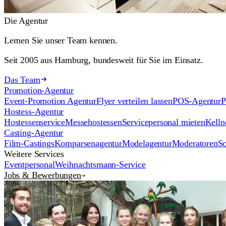
Die Agentur
Lernen Sie unser Team kennen.
Seit 2005 aus Hamburg, bundesweit für Sie im Einsatz.
Das Team
Promotion-Agentur
Event-Promotion Agentur
Flyer verteilen lassen
POS-Agentur
P
Hostess-Agentur
Hostessenservice
Messehostessen
Servicepersonal mieten
Kelln
Casting-Agentur
Film-Castings
Komparsenagentur
Modelagentur
Moderatoren
Sc
Weitere Services
Eventpersonal
Weihnachtsmann-Service
Jobs & Bewerbungen