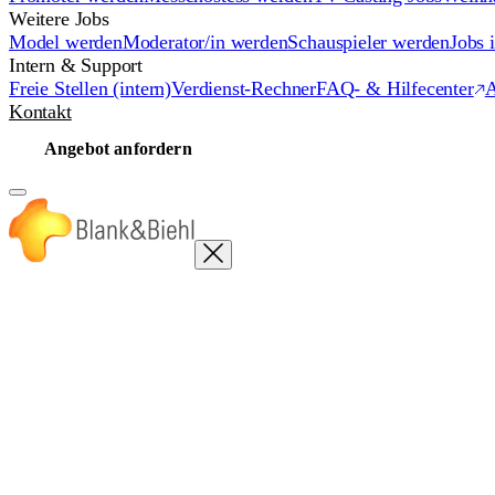
Weitere Jobs
Model werden
Moderator/in werden
Schauspieler werden
Jobs 
Intern & Support
Freie Stellen (intern)
Verdienst-Rechner
FAQ- & Hilfecenter
A
Kontakt
Angebot anfordern
Promotion-Agentur
Event-Promotion Agentur
Flyer verteilen l
Hostess-Agentur
Hostessenservice
Messehostessen
Servicepers
Casting-Agentur
Film-Castings
Komparsenagentur
Modelagent