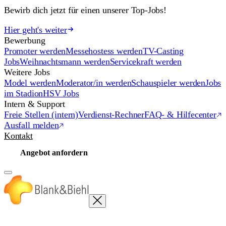
Bewirb dich jetzt für einen unserer Top-Jobs!
Hier geht's weiter
Bewerbung
Promoter werden
Messehostess werden
TV-Casting
Jobs
Weihnachtsmann werden
Servicekraft werden
Weitere Jobs
Model werden
Moderator/in werden
Schauspieler werden
Jobs
im Stadion
HSV Jobs
Intern & Support
Freie Stellen (intern)
Verdienst-Rechner
FAQ- & Hilfecenter
Ausfall melden
Kontakt
Angebot anfordern