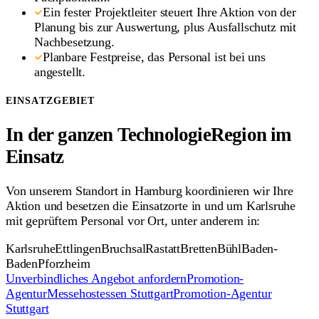
Ein fester Projektleiter steuert Ihre Aktion von der
Planung bis zur Auswertung, plus Ausfallschutz mit
Nachbesetzung.
Planbare Festpreise, das Personal ist bei uns
angestellt.
EINSATZGEBIET
In der ganzen TechnologieRegion im
Einsatz
Von unserem Standort in Hamburg koordinieren wir Ihre
Aktion und besetzen die Einsatzorte in und um Karlsruhe
mit geprüftem Personal vor Ort, unter anderem in:
Karlsruhe
Ettlingen
Bruchsal
Rastatt
Bretten
Bühl
Baden-
Baden
Pforzheim
Unverbindliches Angebot anfordern
Promotion-
Agentur
Messehostessen Stuttgart
Promotion-Agentur
Stuttgart