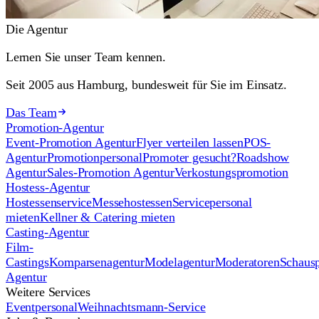
Die Agentur
Lernen Sie unser Team kennen.
Seit 2005 aus Hamburg, bundesweit für Sie im Einsatz.
Das Team
Promotion-Agentur
Event-Promotion Agentur
Flyer verteilen lassen
POS-
Agentur
Promotionpersonal
Promoter gesucht?
Roadshow
Agentur
Sales-Promotion Agentur
Verkostungspromotion
Hostess-Agentur
Hostessenservice
Messehostessen
Servicepersonal
mieten
Kellner & Catering mieten
Casting-Agentur
Film-
Castings
Komparsenagentur
Modelagentur
Moderatoren
Schausp
Agentur
Weitere Services
Eventpersonal
Weihnachtsmann-Service