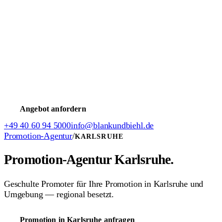
Bewerbung
Promoter werden
Messehostess werden
TV-Casting
Jobs
Weihnachtsmann werden
Servicekraft werden
Weitere Jobs
Model werden
Moderator/in werden
Schauspieler werden
Jobs
im Stadion
HSV Jobs
Intern & Support
Freie Stellen (intern)
Verdienst-Rechner
FAQ- & Hilfecenter
Ausfall melden
Angebot anfordern
+49 40 60 94 5000
info@blankundbiehl.de
Promotion-Agentur
/
KARLSRUHE
Promotion-Agentur
Karlsruhe.
Geschulte Promoter für Ihre Promotion in Karlsruhe und
Umgebung — regional besetzt.
Promotion in Karlsruhe anfragen