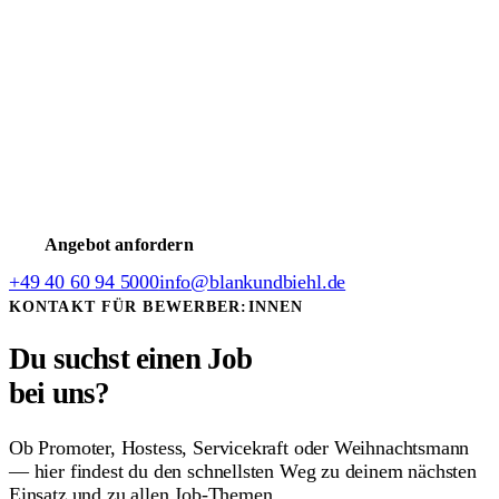
Bewerbung
Promoter werden
Messehostess werden
TV-Casting
Jobs
Weihnachtsmann werden
Servicekraft werden
Weitere Jobs
Model werden
Moderator/in werden
Schauspieler werden
Jobs
im Stadion
HSV Jobs
Intern & Support
Freie Stellen (intern)
Verdienst-Rechner
FAQ- & Hilfecenter
Ausfall melden
Angebot anfordern
+49 40 60 94 5000
info@blankundbiehl.de
KONTAKT FÜR BEWERBER:INNEN
Du suchst einen Job
bei uns?
Ob Promoter, Hostess, Servicekraft oder Weihnachtsmann
— hier findest du den schnellsten Weg zu deinem nächsten
Einsatz und zu allen Job-Themen.