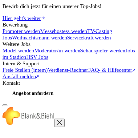
Bewirb dich jetzt für einen unserer Top-Jobs!
Hier geht's weiter
Bewerbung
Promoter werden
Messehostess werden
TV-Casting
Jobs
Weihnachtsmann werden
Servicekraft werden
Weitere Jobs
Model werden
Moderator/in werden
Schauspieler werden
Jobs
im Stadion
HSV Jobs
Intern & Support
Freie Stellen (intern)
Verdienst-Rechner
FAQ- & Hilfecenter
Ausfall melden
Kontakt
Angebot anfordern