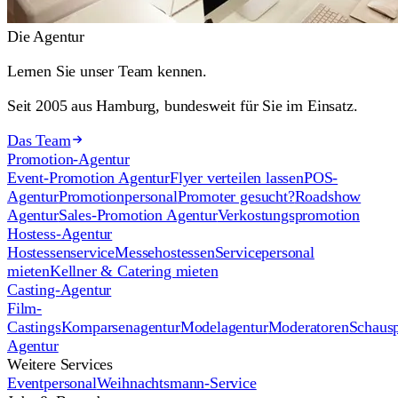
Die Agentur
Lernen Sie unser Team kennen.
Seit 2005 aus Hamburg, bundesweit für Sie im Einsatz.
Das Team
Promotion-Agentur
Event-Promotion Agentur
Flyer verteilen lassen
POS-
Agentur
Promotionpersonal
Promoter gesucht?
Roadshow
Agentur
Sales-Promotion Agentur
Verkostungspromotion
Hostess-Agentur
Hostessenservice
Messehostessen
Servicepersonal
mieten
Kellner & Catering mieten
Casting-Agentur
Film-
Castings
Komparsenagentur
Modelagentur
Moderatoren
Schausp
Agentur
Weitere Services
Eventpersonal
Weihnachtsmann-Service